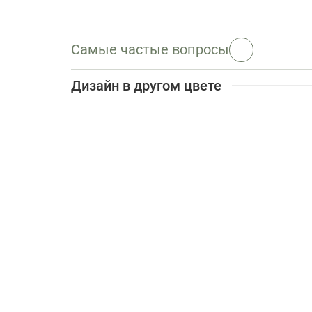
Самые частые вопросы
Дизайн в другом цвете
Цирковые животные, Легкий
от 3200 ₽/м2
Цирковые животные, Сепия
от 3200 ₽/м2