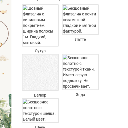
Латте
Сутур
Энда
Велюр
Шелк