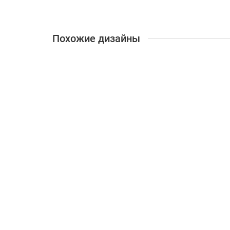
Похожие дизайны
Фотообои Хвостатые леса, Бежевый
от 3200 ₽/м2
Фотообои Фантастическое небо, День
от 3200 ₽/м2