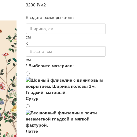
3200 ₽/м2
Введите размеры стены:
см
x
см
* Выберите материал:
Сутур
Латте