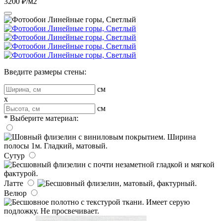
3200 ₽/м2
Введите размеры стены:
см
x
см
* Выберите материал:
Сутур
Латте
Велюр