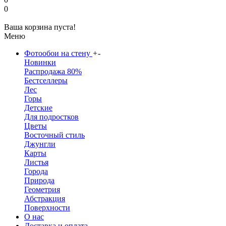
0
Ваша корзина пуста!
Меню
Фотообои на стену
+
-
Новинки
Распродажа 80%
Бестселлеры
Лес
Горы
Детские
Для подростков
Цветы
Восточный стиль
Джунгли
Карты
Листья
Города
Природа
Геометрия
Абстракция
Поверхности
О нас
Доставка и оплата