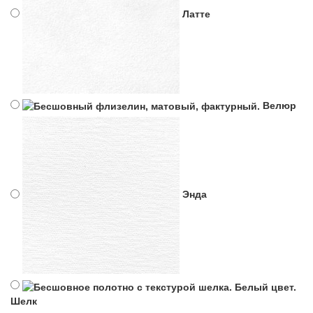
Латте
Велюр
Энда
Шелк